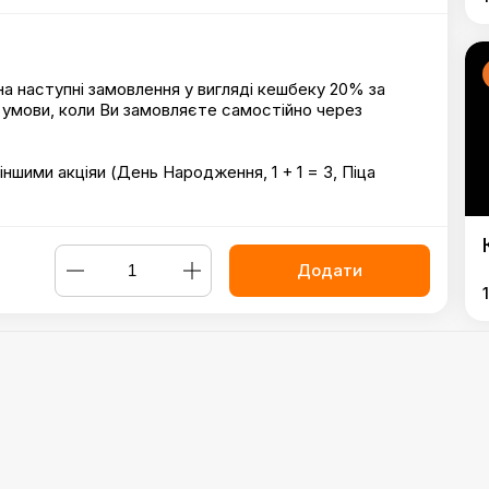
а наступні замовлення у вигляді кешбеку 20% за
умови, коли Ви замовляєте самостійно через
ншими акціяи (День Народження, 1 + 1 = 3, Піца
Додати
пи з беконом
,
Курячі сердечка в панко
,
Картопля фрі
,
Картопля
Powered by