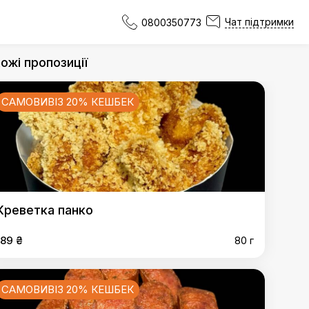
Чат підтримки
0800350773
ожі пропозиції
САМОВИВІЗ 20% КЕШБЕК
Креветка панко
189 ₴
80 г
САМОВИВІЗ 20% КЕШБЕК