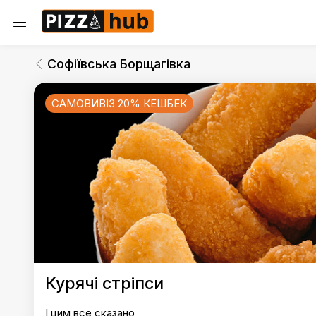
Софіївська Борщагівка
Фрі
Софіївська Борщагівка
САМОВИВІЗ 20% КЕШБЕК
Софіївська Борщагівка
Курячі стріпси
І цим все сказано