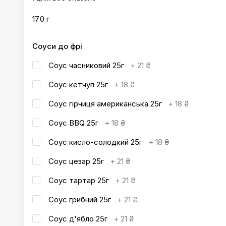
170 г
Соуси до фрі
Соус часниковий 25г
+
21 ₴
Соус кетчуп 25г
+
18 ₴
Соус гірчиця американська 25г
+
18 ₴
Соус BBQ 25г
+
18 ₴
Соус кисло-солодкий 25г
+
18 ₴
Соус цезар 25г
+
21 ₴
Соус тартар 25г
+
21 ₴
Соус грибний 25г
+
21 ₴
Соус д'ябло 25г
+
21 ₴