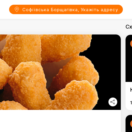
Софіївська Борщагівка, Укажіть адресу
Сх