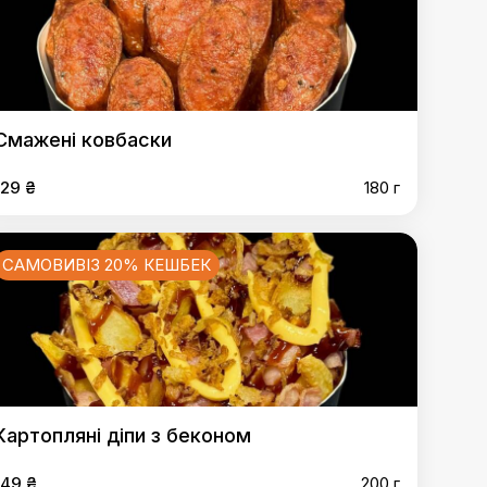
Смажені ковбаски
129 ₴
180 г
САМОВИВІЗ 20% КЕШБЕК
Картопляні діпи з беконом
149 ₴
200 г