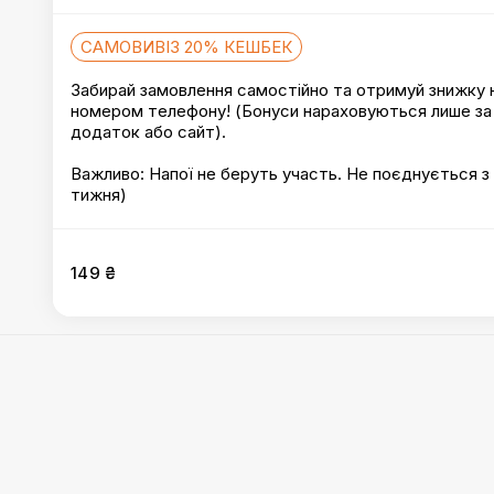
САМОВИВІЗ 20% КЕШБЕК
Забирай замовлення самостійно та отримуй знижку н
номером телефону! (Бонуси нараховуються лише за 
додаток або сайт).
Важливо: Напої не беруть участь. Не поєднується з і
тижня)
149 ₴
Фрі
:
Креветка панко
,
Смажені ковбаски
,
Картопляні ді
Цибулеві кільця
Правила
PizzHub
©
2026