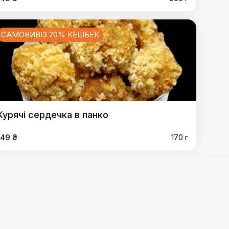
САМОВИВІЗ 20% КЕШБЕК
Курячі сердечка в панко
149 ₴
170 г
 по-селянські з часником
,
Нагетси
,
Крильця "Пірі-пірі"
,
САМОВИВІЗ 20% КЕШБЕК