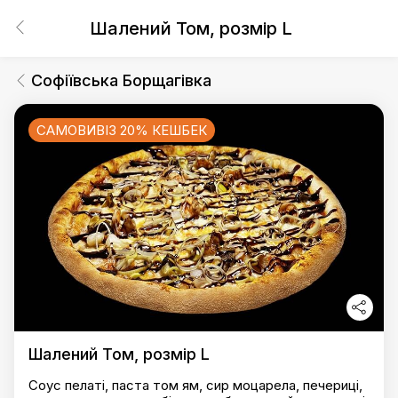
Шалений Том, розмір L
Софіївська Борщагівка
САМОВИВІЗ 20% КЕШБЕК
Шалений Том, розмір L
Соус пелаті, паста том ям, сир моцарела, печериці,