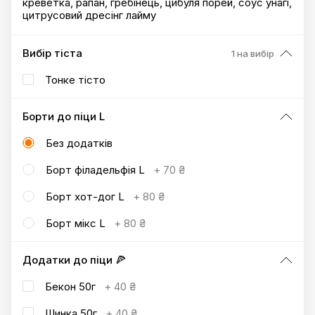
креветка, рапан, гребінець, цибуля порей, соус унагі,
цитрусовий дресінг лайму
Вибір тіста
1 на вибір
Тонке тісто
Борти до піци L
Без додатків
Борт філадельфія L
+
70 ₴
Борт хот-дог L
+
80 ₴
Борт мікс L
+
80 ₴
Додатки до піци 🍕
Бекон 50г
+
40 ₴
Шинка 50г
+
40 ₴