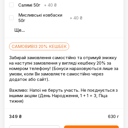
Салямі 50г
+
40 ₴
Мисливські ковбаски
+
40 ₴
50г
Ще
...
САМОВИВІЗ 20% КЕШБЕК
Забирай замовлення самостійно та отримуй знижку
на наступні замовлення у вигляді кешбеку 20% за
номером телефону! (Бонуси нараховуються лише за
умови, коли Ви замовляєте самостійно через
додаток або сайт).
Важливо: Напої не беруть участь. Не поєднується з
іншими акціяи (День Народження, 1 + 1 = 3, Піца
тижня)
349 ₴
630 г