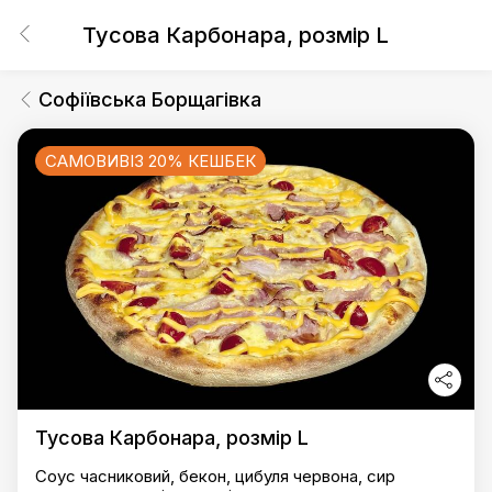
Тусова Карбонара, розмір L
Софіївська Борщагівка
САМОВИВІЗ 20% КЕШБЕК
Тусова Карбонара, розмір L
Соус часниковий, бекон, цибуля червона, сир