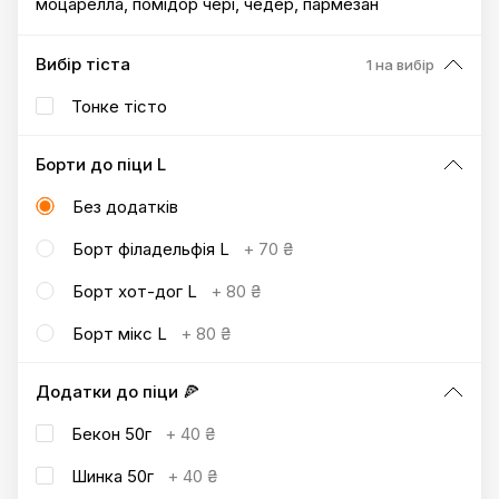
моцарелла, помідор чері, чедер, пармезан
Вибір тіста
1 на вибір
Тонке тісто
Борти до піци L
Без додатків
Борт філадельфія L
+
70 ₴
Борт хот-дог L
+
80 ₴
Борт мікс L
+
80 ₴
Додатки до піци 🍕
Бекон 50г
+
40 ₴
Шинка 50г
+
40 ₴