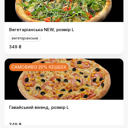
Вегетаріанська NEW, розмір L
вегетаріанське
349 ₴
САМОВИВІЗ 20% КЕШБЕК
Гавайський вікенд, розмір L
349 ₴