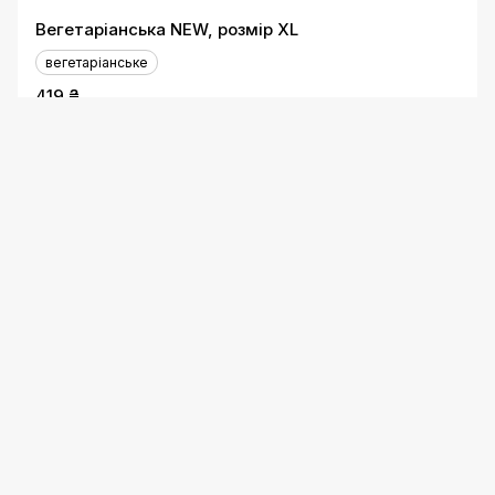
Вегетаріанська NEW, розмір XL
вегетаріанське
419 ₴
3 акції
Гавайський вікенд, розмір XL
419 ₴
3 акції