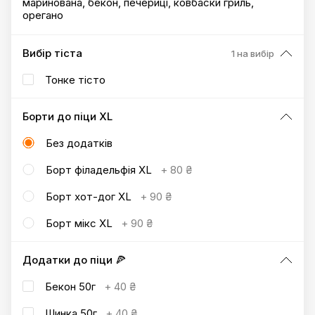
маринована, бекон, печериці, ковбаски гриль,
орегано
Вибір тіста
1 на вибір
Тонке тісто
Борти до піци XL
Без додатків
Борт філадельфія XL
+
80 ₴
Борт хот-дог XL
+
90 ₴
Борт мікс XL
+
90 ₴
Додатки до піци 🍕
Бекон 50г
+
40 ₴
Шинка 50г
+
40 ₴