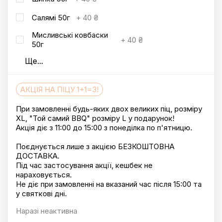
Салямі 50г
+
40 ₴
Мисливські ковбаски
+
40 ₴
50г
Ще
...
АКЦІЯ НА ПІЦУ 1+1=3!
При замовленні будь-яких двох великих піц, розміру
XL, "Той самий BBQ" розміру L у подарунок!
Акція діє з 11:00 до 15:00 з понеділка по п'ятницю.
Поєднується лише з акцією БЕЗКОШТОВНА
ДОСТАВКА.
Під час застосування акції, кешбек не
нараховується.
Не діє при замовленні на вказаний час після 15:00 та
у святкові дні.
Наразі неактивна