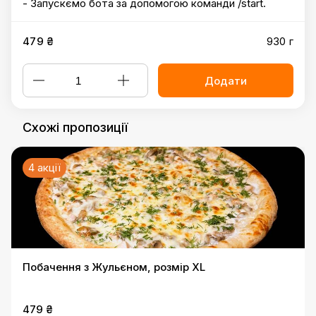
- Запускємо бота за допомогою команди /start.
479 ₴
930 г
Додати
Схожі пропозиції
4 акції
Побачення з Жульєном, розмір XL
479 ₴