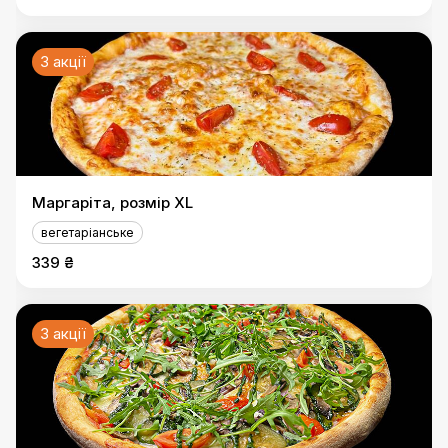
3 акції
Маргаріта, розмір XL
вегетаріанське
339 ₴
3 акції